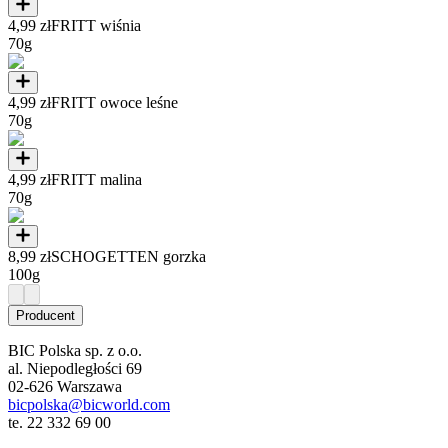
4,99 zł
FRITT wiśnia
70g
4,99 zł
FRITT owoce leśne
70g
4,99 zł
FRITT malina
70g
8,99 zł
SCHOGETTEN gorzka
100g
Producent
BIC Polska sp. z o.o.
al. Niepodległości 69
02-626 Warszawa
bicpolska@bicworld.com
te. 22 332 69 00