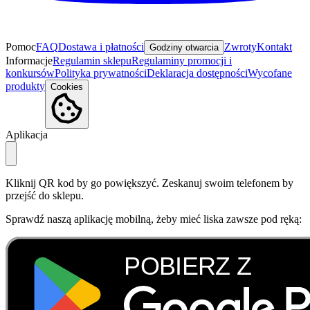
Pomoc
FAQ
Dostawa i płatności
Zwroty
Kontakt
Godziny otwarcia
Informacje
Regulamin sklepu
Regulaminy promocji i
konkursów
Polityka prywatności
Deklaracja dostępności
Wycofane
produkty
Cookies
Aplikacja
Kliknij QR kod by go powiększyć. Zeskanuj swoim telefonem by
przejść do sklepu.
Sprawdź naszą aplikację mobilną, żeby mieć liska zawsze pod ręką: