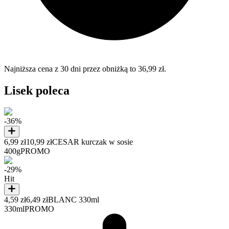
Najniższa cena z 30 dni przez obniżką to 36,99 zł.
Lisek poleca
-36%
6,99 zł
10,99 zł
CESAR kurczak w sosie
400g
PROMO
-29%
Hit
4,59 zł
6,49 zł
BLANC 330ml
330ml
PROMO