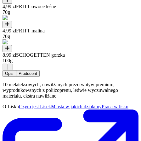
4,99 zł
FRITT owoce leśne
70g
4,99 zł
FRITT malina
70g
8,99 zł
SCHOGETTEN gorzka
100g
Opis
Producent
10 nielateksowych, nawilżanych prezerwatyw premium,
wyprodukowanych z poliizoprenu, ledwie wyczuwalnego
materiału, ekstra nawilżane
O Lisku
Czym jest Lisek
Miasta w jakich działamy
Praca w lisku