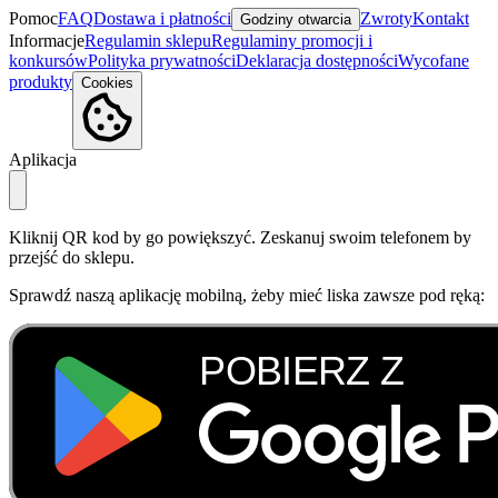
Pomoc
FAQ
Dostawa i płatności
Zwroty
Kontakt
Godziny otwarcia
Informacje
Regulamin sklepu
Regulaminy promocji i
konkursów
Polityka prywatności
Deklaracja dostępności
Wycofane
produkty
Cookies
Aplikacja
Kliknij QR kod by go powiększyć. Zeskanuj swoim telefonem by
przejść do sklepu.
Sprawdź naszą aplikację mobilną, żeby mieć liska zawsze pod ręką: