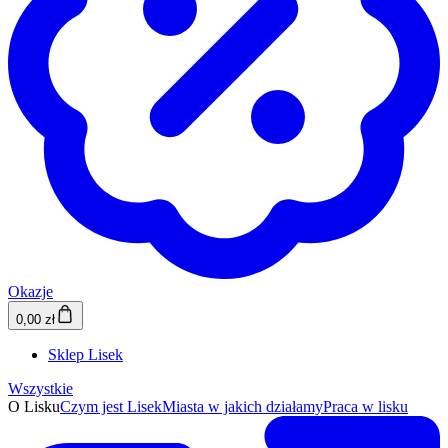
Okazje
0,00 zł
Sklep Lisek
Wszystkie
O Lisku
Czym jest Lisek
Miasta w jakich działamy
Praca w lisku