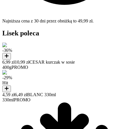
Najniższa cena z 30 dni przez obniżką to 49,99 zł.
Lisek poleca
-36%
6,99 zł
10,99 zł
CESAR kurczak w sosie
400g
PROMO
-29%
Hit
4,59 zł
6,49 zł
BLANC 330ml
330ml
PROMO