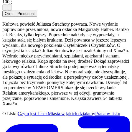
100g
Opis
Producent
Kultowa powieść Juliusza Strachoty powraca. Nowe wydanie
poprawione przez autora, nowa okładka Małgorzaty Halber. Bardzo
jak Relaks, tylko lepszy. Poprzednie nakłady się wyprzedały, a
książka stała się białym krukiem. Dziś powraca w jeszcze lepszym
wydaniu, dla nowego pokolenia Czytelniczek i Czytelników. O
czym jest ta książka? Julian Seratowicz jest uzależniony od Xana*u.
Wędruje między przychodniami, szpitalami, aptekami i stanami
lekowego relaksu. Kogo spotka na swej drodze? Dokąd zaprowadzi
go ta wędrówka? Juliusz Strachota podejmuje ważną tematykę
męskiego uzależnienia od leków. Nie moralizuje, nie dyscyplinuje,
ale pokazuje sytuację od środka: z perspektywy osoby uzależnionej.
To jazda bez trzymanki pomiędzy kolejnymi dawkami. Dziesięć lat
po premierze w NEWHOMERS ukazuje się trzecie wydanie
Relaksu amerykańskiego, pierwsze w tej edycji, gruntownie
przejrzane, poprawione i zmienione. Książka zawiera 54 tabletki
Xana*u
O Lisku
Czym jest Lisek
Miasta w jakich działamy
Praca w lisku