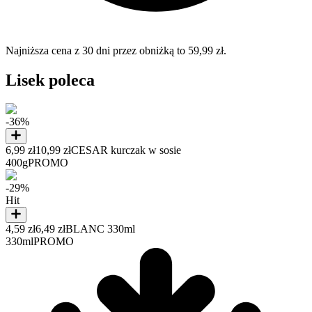
Najniższa cena z 30 dni przez obniżką to 59,99 zł.
Lisek poleca
-36%
6,99 zł
10,99 zł
CESAR kurczak w sosie
400g
PROMO
-29%
Hit
4,59 zł
6,49 zł
BLANC 330ml
330ml
PROMO