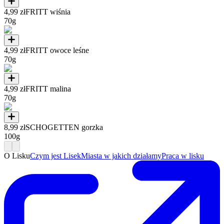
4,99 zł
FRITT wiśnia
70g
4,99 zł
FRITT owoce leśne
70g
4,99 zł
FRITT malina
70g
8,99 zł
SCHOGETTEN gorzka
100g
O Lisku
Czym jest Lisek
Miasta w jakich działamy
Praca w lisku