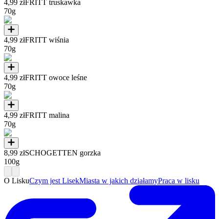
4,99 zł
FRITT truskawka
70g
4,99 zł
FRITT wiśnia
70g
4,99 zł
FRITT owoce leśne
70g
4,99 zł
FRITT malina
70g
8,99 zł
SCHOGETTEN gorzka
100g
O Lisku
Czym jest Lisek
Miasta w jakich działamy
Praca w lisku