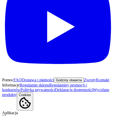
Pomoc
FAQ
Dostawa i płatności
Zwroty
Kontakt
Godziny otwarcia
Informacje
Regulamin sklepu
Regulaminy promocji i
konkursów
Polityka prywatności
Deklaracja dostępności
Wycofane
produkty
Cookies
Aplikacja