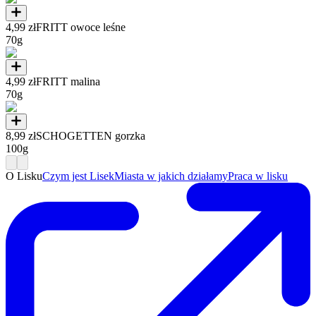
4,99 zł
FRITT owoce leśne
70g
4,99 zł
FRITT malina
70g
8,99 zł
SCHOGETTEN gorzka
100g
O Lisku
Czym jest Lisek
Miasta w jakich działamy
Praca w lisku