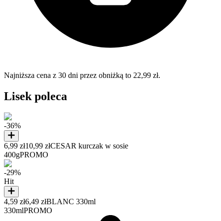
Najniższa cena z 30 dni przez obniżką to 22,99 zł.
Lisek poleca
-36%
6,99 zł
10,99 zł
CESAR kurczak w sosie
400g
PROMO
-29%
Hit
4,59 zł
6,49 zł
BLANC 330ml
330ml
PROMO