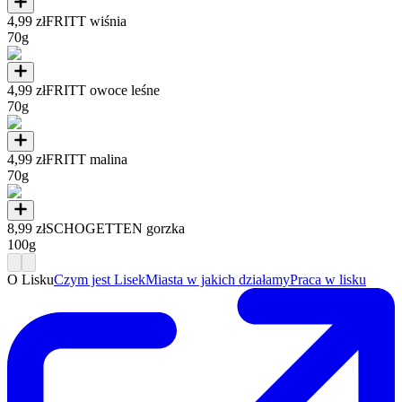
4,99 zł
FRITT wiśnia
70g
4,99 zł
FRITT owoce leśne
70g
4,99 zł
FRITT malina
70g
8,99 zł
SCHOGETTEN gorzka
100g
O Lisku
Czym jest Lisek
Miasta w jakich działamy
Praca w lisku