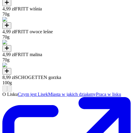
4,99 zł
FRITT wiśnia
70g
4,99 zł
FRITT owoce leśne
70g
4,99 zł
FRITT malina
70g
8,99 zł
SCHOGETTEN gorzka
100g
O Lisku
Czym jest Lisek
Miasta w jakich działamy
Praca w lisku