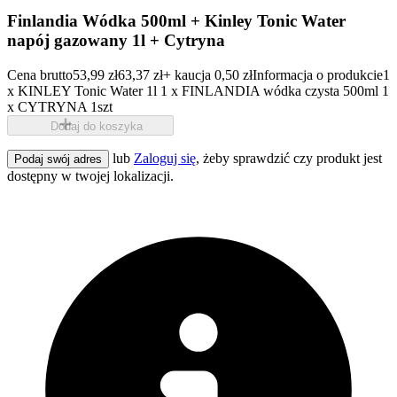
Finlandia Wódka 500ml + Kinley Tonic Water
napój gazowany 1l + Cytryna
Cena brutto
53,99 zł
63,37 zł
+ kaucja 0,50 zł
Informacja o produkcie
1
x KINLEY Tonic Water 1l 1 x FINLANDIA wódka czysta 500ml 1
x CYTRYNA 1szt
Dodaj do koszyka
lub
Zaloguj się
, żeby sprawdzić czy produkt jest
Podaj swój adres
dostępny w twojej lokalizacji.