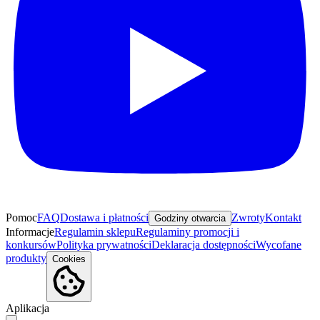
Pomoc
FAQ
Dostawa i płatności
Zwroty
Kontakt
Godziny otwarcia
Informacje
Regulamin sklepu
Regulaminy promocji i
konkursów
Polityka prywatności
Deklaracja dostępności
Wycofane
produkty
Cookies
Aplikacja