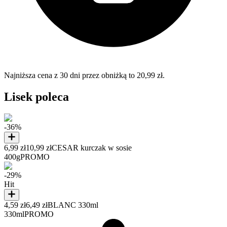
Najniższa cena z 30 dni przez obniżką to 20,99 zł.
Lisek poleca
-36%
6,99 zł
10,99 zł
CESAR kurczak w sosie
400g
PROMO
-29%
Hit
4,59 zł
6,49 zł
BLANC 330ml
330ml
PROMO