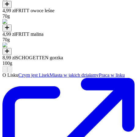
4,99 zł
FRITT owoce leśne
70g
4,99 zł
FRITT malina
70g
8,99 zł
SCHOGETTEN gorzka
100g
O Lisku
Czym jest Lisek
Miasta w jakich działamy
Praca w lisku