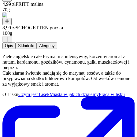
4,99 zł
FRITT malina
70g
8,99 zł
SCHOGETTEN gorzka
100g
Opis
Składniki
Alergeny
Ziele angielskie całe Prymat ma intensywny, korzenny aromat z
nutami kardamonu, goździków, cynamonu, gałki muszkatołowej i
pieprzu.
Całe ziarna świetnie nadają się do marynat, sosów, a także do
przyprawiania słodkich likierów i kompotów. Od wieków cenione
za wyjątkowy smak i aromat.
O Lisku
Czym jest Lisek
Miasta w jakich działamy
Praca w lisku