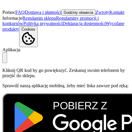
Pomoc
FAQ
Dostawa i płatności
Zwroty
Kontakt
Godziny otwarcia
Informacje
Regulamin sklepu
Regulaminy promocji i
konkursów
Polityka prywatności
Deklaracja dostępności
Wycofane
produkty
Cookies
Aplikacja
Kliknij QR kod by go powiększyć. Zeskanuj swoim telefonem by
przejść do sklepu.
Sprawdź naszą aplikację mobilną, żeby mieć liska zawsze pod ręką: