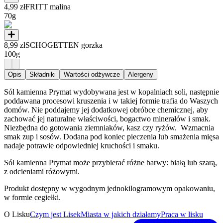
4,99 zł
FRITT malina
70g
8,99 zł
SCHOGETTEN gorzka
100g
Opis
Składniki
Wartości odżywcze
Alergeny
Sól kamienna Prymat wydobywana jest w kopalniach soli, następnie
poddawana procesowi kruszenia i w takiej formie trafia do Waszych
domów. Nie poddajemy jej dodatkowej obróbce chemicznej, aby
zachować jej naturalne właściwości, bogactwo minerałów i smak.
Niezbędna do gotowania ziemniaków, kasz czy ryżów. Wzmacnia
smak zup i sosów. Dodana pod koniec pieczenia lub smażenia mięsa
nadaje potrawie odpowiedniej kruchości i smaku.
Sól kamienna Prymat może przybierać różne barwy: białą lub szarą,
z odcieniami różowymi.
Produkt dostępny w wygodnym jednokilogramowym opakowaniu,
w formie cegiełki.
O Lisku
Czym jest Lisek
Miasta w jakich działamy
Praca w lisku