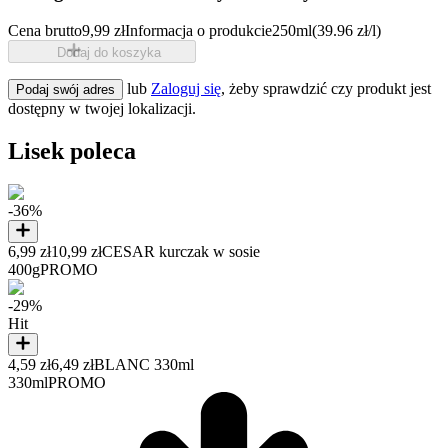
Cena brutto
9,99 zł
Informacja o produkcie
250ml
(39.96 zł/l)
Dodaj do koszyka
lub
Zaloguj się
, żeby sprawdzić czy produkt jest
Podaj swój adres
dostępny w twojej lokalizacji.
Lisek poleca
-36%
6,99 zł
10,99 zł
CESAR kurczak w sosie
400g
PROMO
-29%
Hit
4,59 zł
6,49 zł
BLANC 330ml
330ml
PROMO