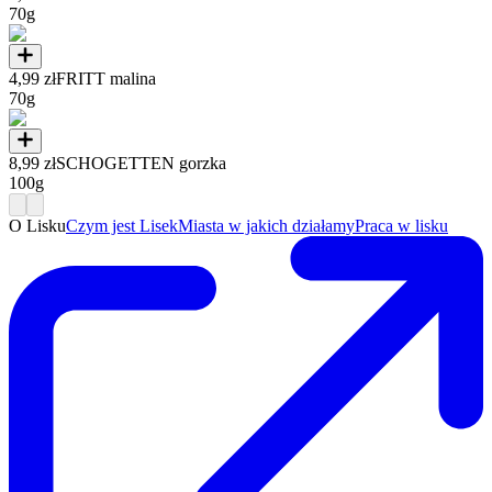
70g
4,99 zł
FRITT malina
70g
8,99 zł
SCHOGETTEN gorzka
100g
O Lisku
Czym jest Lisek
Miasta w jakich działamy
Praca w lisku