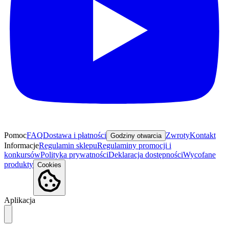
Pomoc
FAQ
Dostawa i płatności
Zwroty
Kontakt
Godziny otwarcia
Informacje
Regulamin sklepu
Regulaminy promocji i
konkursów
Polityka prywatności
Deklaracja dostępności
Wycofane
produkty
Cookies
Aplikacja