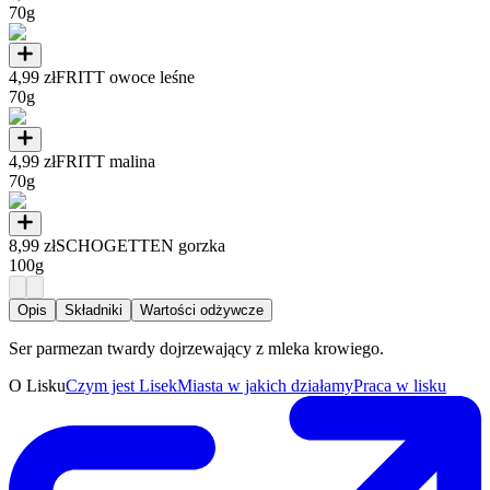
70g
4,99 zł
FRITT owoce leśne
70g
4,99 zł
FRITT malina
70g
8,99 zł
SCHOGETTEN gorzka
100g
Opis
Składniki
Wartości odżywcze
Ser parmezan twardy dojrzewający z mleka krowiego.
O Lisku
Czym jest Lisek
Miasta w jakich działamy
Praca w lisku