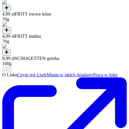
4,99 zł
FRITT owoce leśne
70g
4,99 zł
FRITT malina
70g
8,99 zł
SCHOGETTEN gorzka
100g
O Lisku
Czym jest Lisek
Miasta w jakich działamy
Praca w lisku