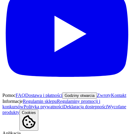
Pomoc
FAQ
Dostawa i płatności
Zwroty
Kontakt
Godziny otwarcia
Informacje
Regulamin sklepu
Regulaminy promocji i
konkursów
Polityka prywatności
Deklaracja dostępności
Wycofane
produkty
Cookies
Aplikacja