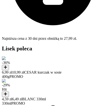
Najniższa cena z 30 dni przez obniżką to 27,99 zł.
Lisek poleca
-36%
6,99 zł
10,99 zł
CESAR kurczak w sosie
400g
PROMO
-29%
Hit
4,59 zł
6,49 zł
BLANC 330ml
330ml
PROMO