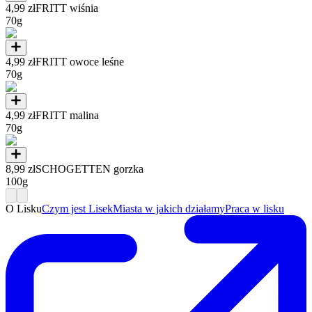
4,99 zł
FRITT wiśnia
70g
4,99 zł
FRITT owoce leśne
70g
4,99 zł
FRITT malina
70g
8,99 zł
SCHOGETTEN gorzka
100g
O Lisku
Czym jest Lisek
Miasta w jakich działamy
Praca w lisku