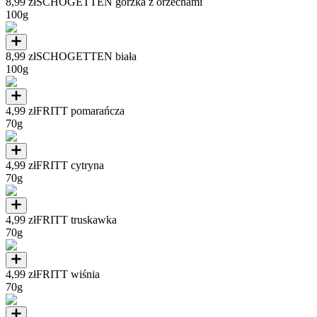
8,99 zł
SCHOGETTEN gorzka z orzechami
100g
8,99 zł
SCHOGETTEN biała
100g
4,99 zł
FRITT pomarańcza
70g
4,99 zł
FRITT cytryna
70g
4,99 zł
FRITT truskawka
70g
4,99 zł
FRITT wiśnia
70g