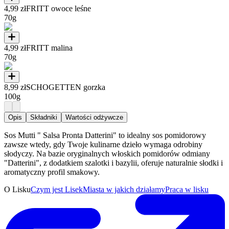
4,99 zł
FRITT owoce leśne
70g
4,99 zł
FRITT malina
70g
8,99 zł
SCHOGETTEN gorzka
100g
Opis
Składniki
Wartości odżywcze
Sos Mutti " Salsa Pronta Datterini" to idealny sos pomidorowy
zawsze wtedy, gdy Twoje kulinarne dzieło wymaga odrobiny
słodyczy. Na bazie oryginalnych włoskich pomidorów odmiany
"Datterini", z dodatkiem szalotki i bazylii, oferuje naturalnie słodki i
aromatyczny profil smakowy.
O Lisku
Czym jest Lisek
Miasta w jakich działamy
Praca w lisku