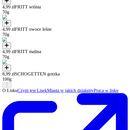
4,99 zł
FRITT wiśnia
70g
4,99 zł
FRITT owoce leśne
70g
4,99 zł
FRITT malina
70g
8,99 zł
SCHOGETTEN gorzka
100g
O Lisku
Czym jest Lisek
Miasta w jakich działamy
Praca w lisku