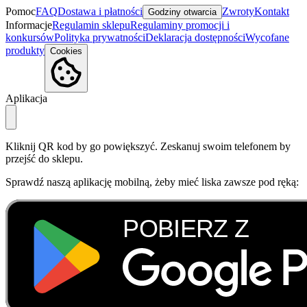
Pomoc
FAQ
Dostawa i płatności
Zwroty
Kontakt
Godziny otwarcia
Informacje
Regulamin sklepu
Regulaminy promocji i
konkursów
Polityka prywatności
Deklaracja dostępności
Wycofane
produkty
Cookies
Aplikacja
Kliknij QR kod by go powiększyć. Zeskanuj swoim telefonem by
przejść do sklepu.
Sprawdź naszą aplikację mobilną, żeby mieć liska zawsze pod ręką: