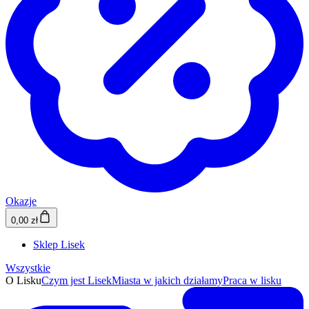
Okazje
0,00 zł
Sklep Lisek
Wszystkie
O Lisku
Czym jest Lisek
Miasta w jakich działamy
Praca w lisku