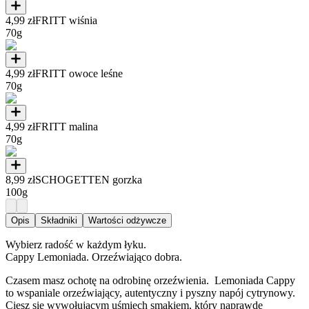
4,99 zł
FRITT wiśnia
70g
4,99 zł
FRITT owoce leśne
70g
4,99 zł
FRITT malina
70g
8,99 zł
SCHOGETTEN gorzka
100g
Opis
Składniki
Wartości odżywcze
Wybierz radość w każdym łyku.
Cappy Lemoniada. Orzeźwiająco dobra.
Czasem masz ochotę na odrobinę orzeźwienia. Lemoniada Cappy
to wspaniale orzeźwiający, autentyczny i pyszny napój cytrynowy.
Ciesz się wywołującym uśmiech smakiem, który naprawdę