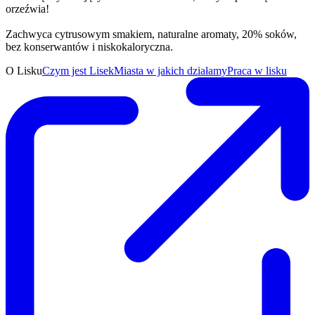
orzeźwia!
Zachwyca cytrusowym smakiem, naturalne aromaty, 20% soków,
bez konserwantów i niskokaloryczna.
O Lisku
Czym jest Lisek
Miasta w jakich działamy
Praca w lisku