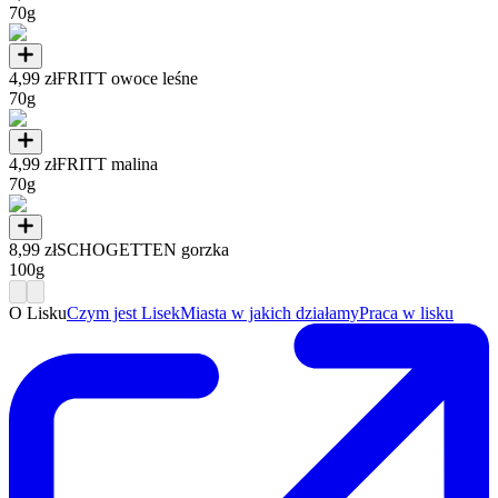
70g
4,99 zł
FRITT owoce leśne
70g
4,99 zł
FRITT malina
70g
8,99 zł
SCHOGETTEN gorzka
100g
O Lisku
Czym jest Lisek
Miasta w jakich działamy
Praca w lisku