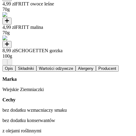
4,99 zł
FRITT owoce leśne
70g
4,99 zł
FRITT malina
70g
8,99 zł
SCHOGETTEN gorzka
100g
Opis
Składniki
Wartości odżywcze
Alergeny
Producent
Marka
Wiejskie Ziemniaczki
Cechy
bez dodatku wzmacniaczy smaku
bez dodatku konserwantów
z olejami roślinnymi