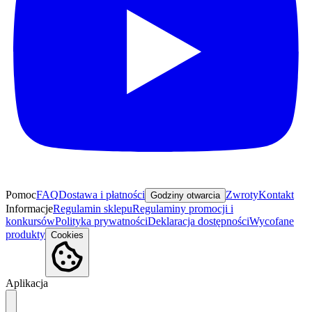
Pomoc
FAQ
Dostawa i płatności
Zwroty
Kontakt
Godziny otwarcia
Informacje
Regulamin sklepu
Regulaminy promocji i
konkursów
Polityka prywatności
Deklaracja dostępności
Wycofane
produkty
Cookies
Aplikacja