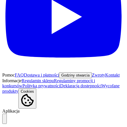
Pomoc
FAQ
Dostawa i płatności
Zwroty
Kontakt
Godziny otwarcia
Informacje
Regulamin sklepu
Regulaminy promocji i
konkursów
Polityka prywatności
Deklaracja dostępności
Wycofane
produkty
Cookies
Aplikacja