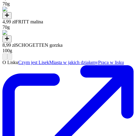
70g
4,99 zł
FRITT malina
70g
8,99 zł
SCHOGETTEN gorzka
100g
O Lisku
Czym jest Lisek
Miasta w jakich działamy
Praca w lisku