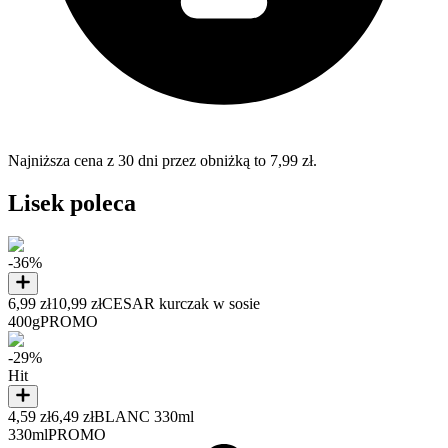
Najniższa cena z 30 dni przez obniżką to 7,99 zł.
Lisek poleca
-36%
6,99 zł
10,99 zł
CESAR kurczak w sosie
400g
PROMO
-29%
Hit
4,59 zł
6,49 zł
BLANC 330ml
330ml
PROMO