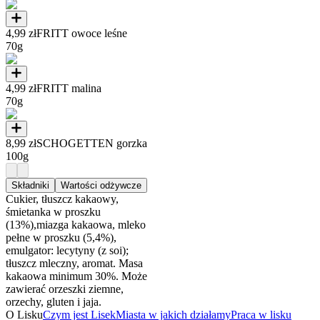
4,99 zł
FRITT owoce leśne
70g
4,99 zł
FRITT malina
70g
8,99 zł
SCHOGETTEN gorzka
100g
Składniki
Wartości odżywcze
Cukier, tłuszcz kakaowy,
śmietanka w proszku
(13%),miazga kakaowa, mleko
pełne w proszku (5,4%),
emulgator: lecytyny (z soi);
tłuszcz mleczny, aromat. Masa
kakaowa minimum 30%. Może
zawierać orzeszki ziemne,
orzechy, gluten i jaja.
O Lisku
Czym jest Lisek
Miasta w jakich działamy
Praca w lisku