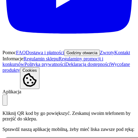
Pomoc
FAQ
Dostawa i płatności
Zwroty
Kontakt
Godziny otwarcia
Informacje
Regulamin sklepu
Regulaminy promocji i
konkursów
Polityka prywatności
Deklaracja dostępności
Wycofane
produkty
Cookies
Aplikacja
Kliknij QR kod by go powiększyć. Zeskanuj swoim telefonem by
przejść do sklepu.
Sprawdź naszą aplikację mobilną, żeby mieć liska zawsze pod ręką: