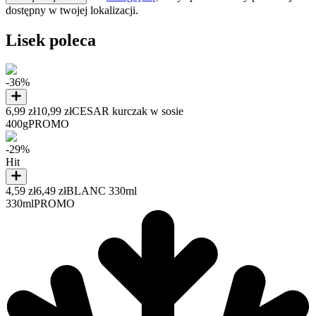
dostępny w twojej lokalizacji.
Lisek poleca
-36%
6,99 zł
10,99 zł
CESAR kurczak w sosie
400g
PROMO
-29%
Hit
4,59 zł
6,49 zł
BLANC 330ml
330ml
PROMO