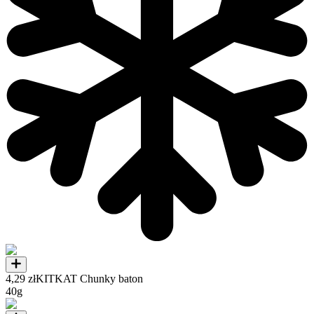
4,29 zł
KITKAT Chunky baton
40g