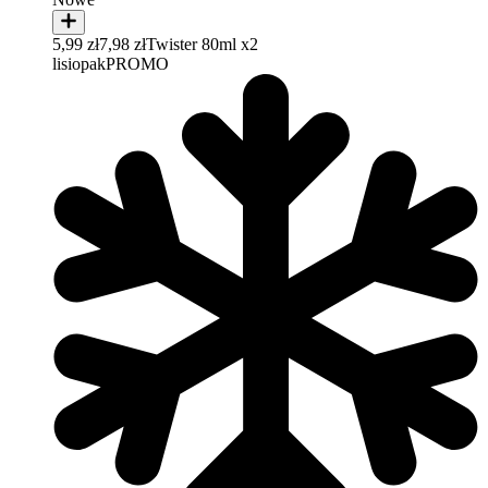
5,99 zł
7,98 zł
Twister 80ml x2
lisiopak
PROMO