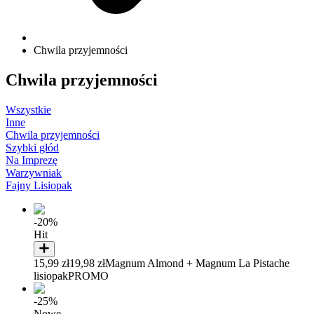
Chwila przyjemności
Chwila przyjemności
Wszystkie
Inne
Chwila przyjemności
Szybki głód
Na Imprezę
Warzywniak
Fajny Lisiopak
-20%
Hit
15,99 zł
19,98 zł
Magnum Almond + Magnum La Pistache
lisiopak
PROMO
-25%
Nowe