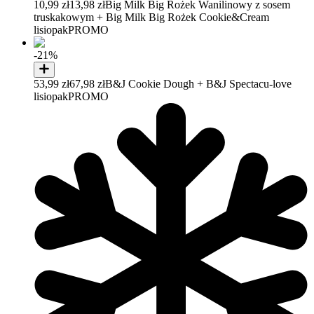
10,99 zł
13,98 zł
Big Milk Big Rożek Wanilinowy z sosem
truskakowym + Big Milk Big Rożek Cookie&Cream
lisiopak
PROMO
-21%
53,99 zł
67,98 zł
B&J Cookie Dough + B&J Spectacu-love
lisiopak
PROMO