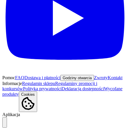
Pomoc
FAQ
Dostawa i płatności
Zwroty
Kontakt
Godziny otwarcia
Informacje
Regulamin sklepu
Regulaminy promocji i
konkursów
Polityka prywatności
Deklaracja dostępności
Wycofane
produkty
Cookies
Aplikacja