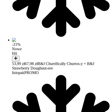
-21%
Nowe
Hit
53,99 zł
67,98 zł
B&J Churrifically Churros-y + B&J
Strawberry Doughnut-eee
lisiopak
PROMO