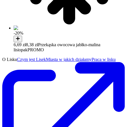
-20%
6,69 zł
8,38 zł
Przekąska owocowa jabłko-malina
lisiopak
PROMO
O Lisku
Czym jest Lisek
Miasta w jakich działamy
Praca w lisku