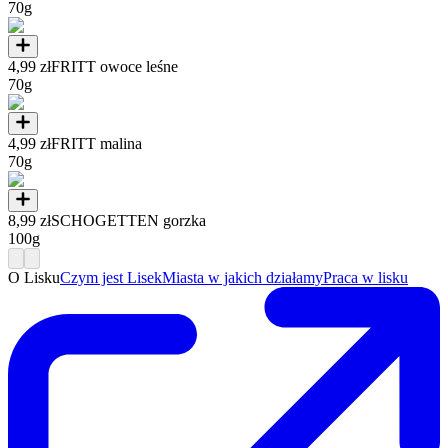
70g
4,99 zł
FRITT owoce leśne
70g
4,99 zł
FRITT malina
70g
8,99 zł
SCHOGETTEN gorzka
100g
O Lisku
Czym jest Lisek
Miasta w jakich działamy
Praca w lisku