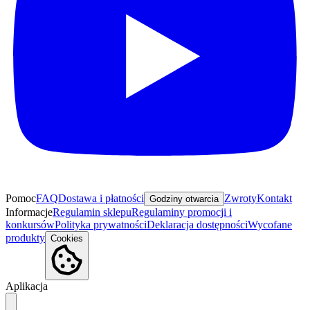
Pomoc
FAQ
Dostawa i płatności
Zwroty
Kontakt
Godziny otwarcia
Informacje
Regulamin sklepu
Regulaminy promocji i
konkursów
Polityka prywatności
Deklaracja dostępności
Wycofane
produkty
Cookies
Aplikacja