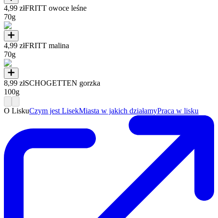
4,99 zł
FRITT owoce leśne
70g
4,99 zł
FRITT malina
70g
8,99 zł
SCHOGETTEN gorzka
100g
O Lisku
Czym jest Lisek
Miasta w jakich działamy
Praca w lisku