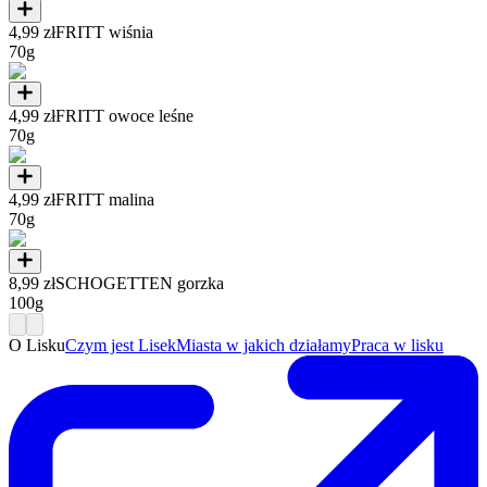
4,99 zł
FRITT wiśnia
70g
4,99 zł
FRITT owoce leśne
70g
4,99 zł
FRITT malina
70g
8,99 zł
SCHOGETTEN gorzka
100g
O Lisku
Czym jest Lisek
Miasta w jakich działamy
Praca w lisku