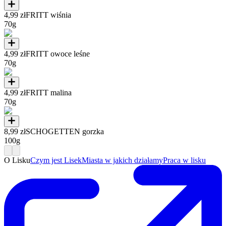
4,99 zł
FRITT wiśnia
70g
4,99 zł
FRITT owoce leśne
70g
4,99 zł
FRITT malina
70g
8,99 zł
SCHOGETTEN gorzka
100g
O Lisku
Czym jest Lisek
Miasta w jakich działamy
Praca w lisku