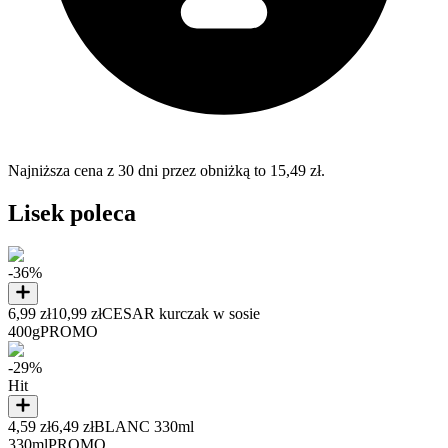
Najniższa cena z 30 dni przez obniżką to 15,49 zł.
Lisek poleca
-36%
6,99 zł
10,99 zł
CESAR kurczak w sosie
400g
PROMO
-29%
Hit
4,59 zł
6,49 zł
BLANC 330ml
330ml
PROMO