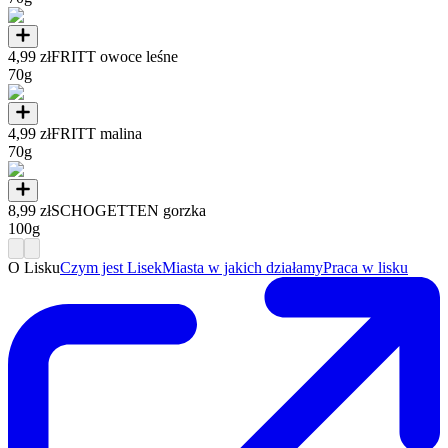
4,99 zł
FRITT owoce leśne
70g
4,99 zł
FRITT malina
70g
8,99 zł
SCHOGETTEN gorzka
100g
O Lisku
Czym jest Lisek
Miasta w jakich działamy
Praca w lisku