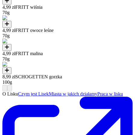
4,99 zł
FRITT wiśnia
70g
4,99 zł
FRITT owoce leśne
70g
4,99 zł
FRITT malina
70g
8,99 zł
SCHOGETTEN gorzka
100g
O Lisku
Czym jest Lisek
Miasta w jakich działamy
Praca w lisku