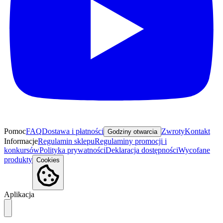
Pomoc
FAQ
Dostawa i płatności
Zwroty
Kontakt
Godziny otwarcia
Informacje
Regulamin sklepu
Regulaminy promocji i
konkursów
Polityka prywatności
Deklaracja dostępności
Wycofane
produkty
Cookies
Aplikacja