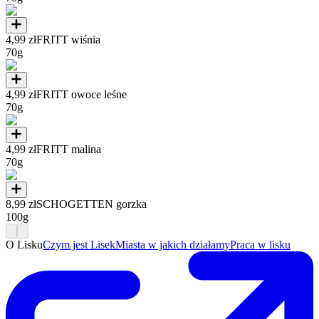
4,99 zł
FRITT wiśnia
70g
4,99 zł
FRITT owoce leśne
70g
4,99 zł
FRITT malina
70g
8,99 zł
SCHOGETTEN gorzka
100g
O Lisku
Czym jest Lisek
Miasta w jakich działamy
Praca w lisku