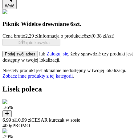
Wróć
Piknik Widelce drewniane 6szt.
Cena brutto
2,29 zł
Informacja o produkcie
6szt
(0.38 zł/szt)
Dodaj do koszyka
lub
Zaloguj się
, żeby sprawdzić czy produkt jest
Podaj swój adres
dostępny w twojej lokalizacji.
Niestety produkt jest aktualnie niedostępny w twojej lokalizacji.
Zobacz inne produkty z tej kategorii
.
Lisek poleca
-36%
6,99 zł
10,99 zł
CESAR kurczak w sosie
400g
PROMO
-29%