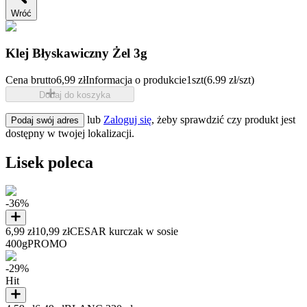
Wróć
Klej Błyskawiczny Żel 3g
Cena brutto
6,99 zł
Informacja o produkcie
1szt
(6.99 zł/szt)
Dodaj do koszyka
lub
Zaloguj się
, żeby sprawdzić czy produkt jest
Podaj swój adres
dostępny w twojej lokalizacji.
Lisek poleca
-36%
6,99 zł
10,99 zł
CESAR kurczak w sosie
400g
PROMO
-29%
Hit