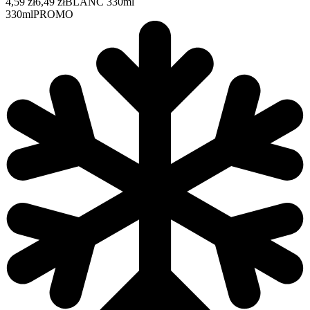
4,59 zł
6,49 zł
BLANC 330ml
330ml
PROMO