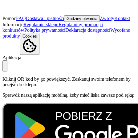
Pomoc
FAQ
Dostawa i płatności
Zwroty
Kontakt
Godziny otwarcia
Informacje
Regulamin sklepu
Regulaminy promocji i
konkursów
Polityka prywatności
Deklaracja dostępności
Wycofane
produkty
Cookies
Aplikacja
Kliknij QR kod by go powiększyć. Zeskanuj swoim telefonem by
przejść do sklepu.
Sprawdź naszą aplikację mobilną, żeby mieć liska zawsze pod ręką: