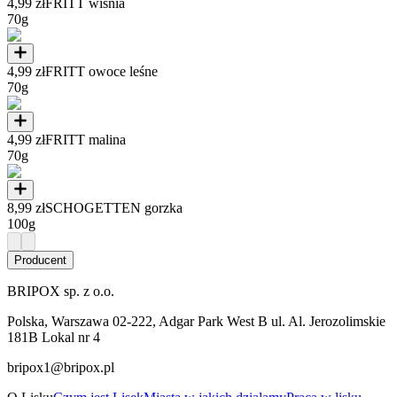
4,99 zł
FRITT wiśnia
70g
4,99 zł
FRITT owoce leśne
70g
4,99 zł
FRITT malina
70g
8,99 zł
SCHOGETTEN gorzka
100g
Producent
BRIPOX sp. z o.o.
Polska, Warszawa 02-222, Adgar Park West B ul. Al. Jerozolimskie
181B Lokal nr 4
bripox1@bripox.pl