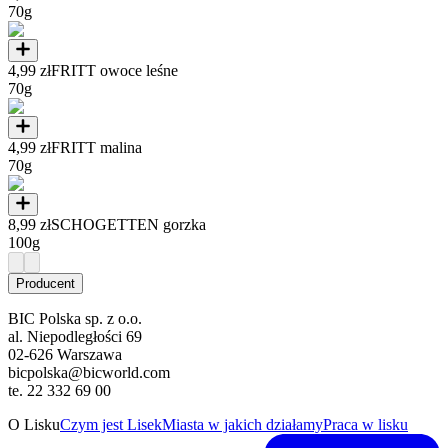
70g
4,99 zł
FRITT owoce leśne
70g
4,99 zł
FRITT malina
70g
8,99 zł
SCHOGETTEN gorzka
100g
Producent
BIC Polska sp. z o.o.
al. Niepodległości 69
02-626 Warszawa
bicpolska@bicworld.com
te. 22 332 69 00
O Lisku
Czym jest Lisek
Miasta w jakich działamy
Praca w lisku