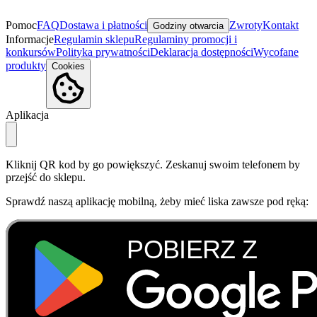
Pomoc
FAQ
Dostawa i płatności
Zwroty
Kontakt
Godziny otwarcia
Informacje
Regulamin sklepu
Regulaminy promocji i
konkursów
Polityka prywatności
Deklaracja dostępności
Wycofane
produkty
Cookies
Aplikacja
Kliknij QR kod by go powiększyć. Zeskanuj swoim telefonem by
przejść do sklepu.
Sprawdź naszą aplikację mobilną, żeby mieć liska zawsze pod ręką: