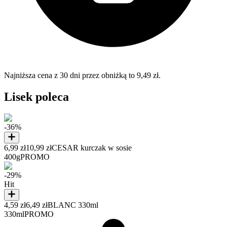
Najniższa cena z 30 dni przez obniżką to 9,49 zł.
Lisek poleca
-36%
6,99 zł
10,99 zł
CESAR kurczak w sosie
400g
PROMO
-29%
Hit
4,59 zł
6,49 zł
BLANC 330ml
330ml
PROMO