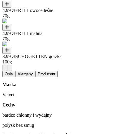
4,99 zł
FRITT owoce leśne
70g
4,99 zł
FRITT malina
70g
8,99 zł
SCHOGETTEN gorzka
100g
Opis
Alergeny
Producent
Marka
Velvet
Cechy
bardzo chłonny i wydajny
połysk bez smug