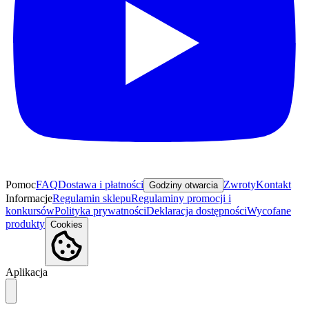
Pomoc
FAQ
Dostawa i płatności
Zwroty
Kontakt
Godziny otwarcia
Informacje
Regulamin sklepu
Regulaminy promocji i
konkursów
Polityka prywatności
Deklaracja dostępności
Wycofane
produkty
Cookies
Aplikacja