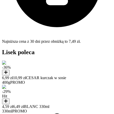
Najniższa cena z 30 dni przez obniżką to 7,49 zł.
Lisek poleca
-36%
6,99 zł
10,99 zł
CESAR kurczak w sosie
400g
PROMO
-29%
Hit
4,59 zł
6,49 zł
BLANC 330ml
330ml
PROMO