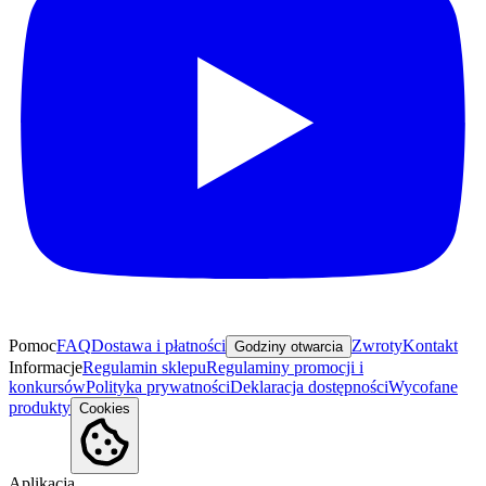
Pomoc
FAQ
Dostawa i płatności
Zwroty
Kontakt
Godziny otwarcia
Informacje
Regulamin sklepu
Regulaminy promocji i
konkursów
Polityka prywatności
Deklaracja dostępności
Wycofane
produkty
Cookies
Aplikacja