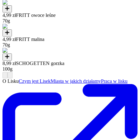
4,99 zł
FRITT owoce leśne
70g
4,99 zł
FRITT malina
70g
8,99 zł
SCHOGETTEN gorzka
100g
O Lisku
Czym jest Lisek
Miasta w jakich działamy
Praca w lisku