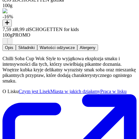
100g
-16%
7,59 zł
8,99 zł
SCHOGETTEN for kids
100g
PROMO
Opis
Składniki
Wartości odżywcze
Alergeny
Chilli Soba Cup Wok Style to wyjątkowa eksplozja smaku i
intensywności dla tych, którzy uwielbiają pikantne doznania.
Wnętrze kubka kryje delikatny wyrazisty smak soba oraz mieszankę
pikantnych przypraw, które dodają charakterystycznego ognistego
smaku.
O Lisku
Czym jest Lisek
Miasta w jakich działamy
Praca w lisku