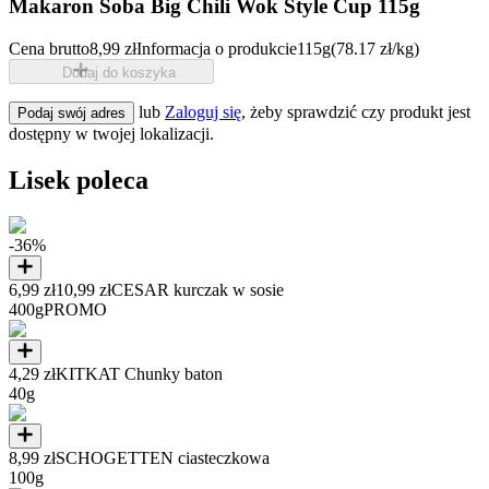
Makaron Soba Big Chili Wok Style Cup 115g
Cena brutto
8,99 zł
Informacja o produkcie
115g
(78.17 zł/kg)
Dodaj do koszyka
lub
Zaloguj się
, żeby sprawdzić czy produkt jest
Podaj swój adres
dostępny w twojej lokalizacji.
Lisek poleca
-36%
6,99 zł
10,99 zł
CESAR kurczak w sosie
400g
PROMO
4,29 zł
KITKAT Chunky baton
40g
8,99 zł
SCHOGETTEN ciasteczkowa
100g