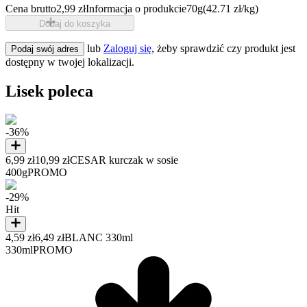
Cena brutto
2,99 zł
Informacja o produkcie
70g
(42.71 zł/kg)
Dodaj do koszyka
lub
Zaloguj się
, żeby sprawdzić czy produkt jest
Podaj swój adres
dostępny w twojej lokalizacji.
Lisek poleca
-36%
6,99 zł
10,99 zł
CESAR kurczak w sosie
400g
PROMO
-29%
Hit
4,59 zł
6,49 zł
BLANC 330ml
330ml
PROMO