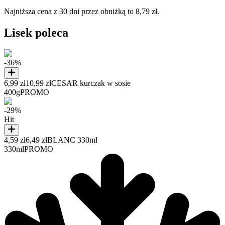
Najniższa cena z 30 dni przez obniżką to 8,79 zł.
Lisek poleca
-36%
6,99 zł
10,99 zł
CESAR kurczak w sosie
400g
PROMO
-29%
Hit
4,59 zł
6,49 zł
BLANC 330ml
330ml
PROMO