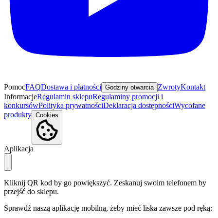
Pomoc
FAQ
Dostawa i płatności
Zwroty
Kontakt
Godziny otwarcia
Informacje
Regulamin sklepu
Regulaminy promocji i
konkursów
Polityka prywatności
Deklaracja dostępności
Wycofane
produkty
Cookies
Aplikacja
Kliknij QR kod by go powiększyć. Zeskanuj swoim telefonem by
przejść do sklepu.
Sprawdź naszą aplikację mobilną, żeby mieć liska zawsze pod ręką: