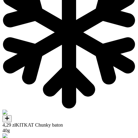
4,29 zł
KITKAT Chunky baton
40g