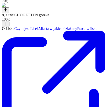
70g
8,99 zł
SCHOGETTEN gorzka
100g
O Lisku
Czym jest Lisek
Miasta w jakich działamy
Praca w lisku