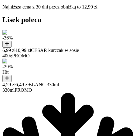
Najniższa cena z 30 dni przez obniżką to 12,99 zł.
Lisek poleca
-36%
6,99 zł
10,99 zł
CESAR kurczak w sosie
400g
PROMO
-29%
Hit
4,59 zł
6,49 zł
BLANC 330ml
330ml
PROMO