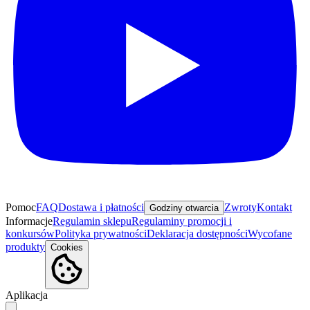
Pomoc
FAQ
Dostawa i płatności
Zwroty
Kontakt
Godziny otwarcia
Informacje
Regulamin sklepu
Regulaminy promocji i
konkursów
Polityka prywatności
Deklaracja dostępności
Wycofane
produkty
Cookies
Aplikacja