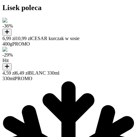
Lisek poleca
-36%
6,99 zł
10,99 zł
CESAR kurczak w sosie
400g
PROMO
-29%
Hit
4,59 zł
6,49 zł
BLANC 330ml
330ml
PROMO