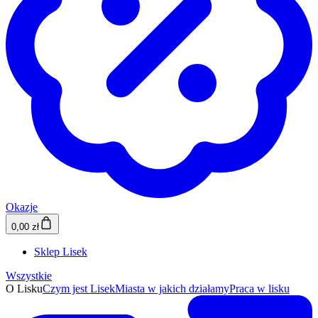
Okazje
0,00 zł
Sklep Lisek
Wszystkie
O Lisku
Czym jest Lisek
Miasta w jakich działamy
Praca w lisku