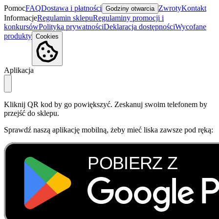
Pomoc
FAQ
Dostawa i płatności
Zwroty
Kontakt
Godziny otwarcia
Informacje
Regulamin sklepu
Regulaminy promocji i
konkursów
Polityka prywatności
Deklaracja dostępności
Wycofane
produkty
Cookies
Aplikacja
Kliknij QR kod by go powiększyć. Zeskanuj swoim telefonem by
przejść do sklepu.
Sprawdź naszą aplikację mobilną, żeby mieć liska zawsze pod ręką: