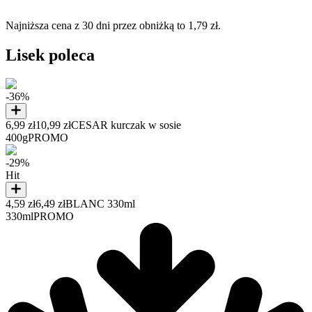
Najniższa cena z 30 dni przez obniżką to 1,79 zł.
Lisek poleca
-36%
6,99 zł
10,99 zł
CESAR kurczak w sosie
400g
PROMO
-29%
Hit
4,59 zł
6,49 zł
BLANC 330ml
330ml
PROMO