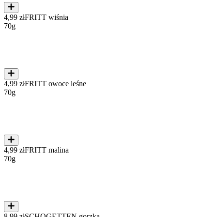
4,99 zł
FRITT owoce leśne
70g
4,99 zł
FRITT malina
70g
8,99 zł
SCHOGETTEN gorzka
100g
O Lisku
Czym jest Lisek
Miasta w jakich działamy
Praca w lisku