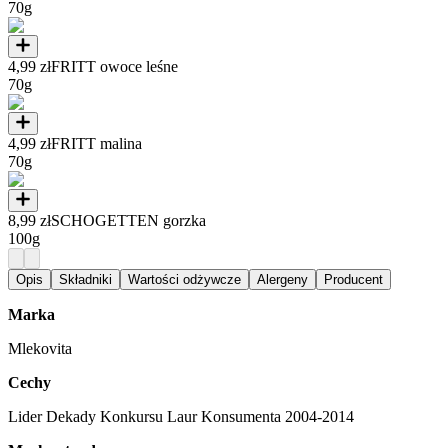
70g
4,99 zł
FRITT owoce leśne
70g
4,99 zł
FRITT malina
70g
8,99 zł
SCHOGETTEN gorzka
100g
Opis
Składniki
Wartości odżywcze
Alergeny
Producent
Marka
Mlekovita
Cechy
Lider Dekady Konkursu Laur Konsumenta 2004-2014