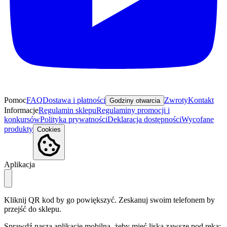
Pomoc
FAQ
Dostawa i płatności
Zwroty
Kontakt
Godziny otwarcia
Informacje
Regulamin sklepu
Regulaminy promocji i
konkursów
Polityka prywatności
Deklaracja dostępności
Wycofane
produkty
Cookies
Aplikacja
Kliknij QR kod by go powiększyć. Zeskanuj swoim telefonem by
przejść do sklepu.
Sprawdź naszą aplikację mobilną, żeby mieć liska zawsze pod ręką: