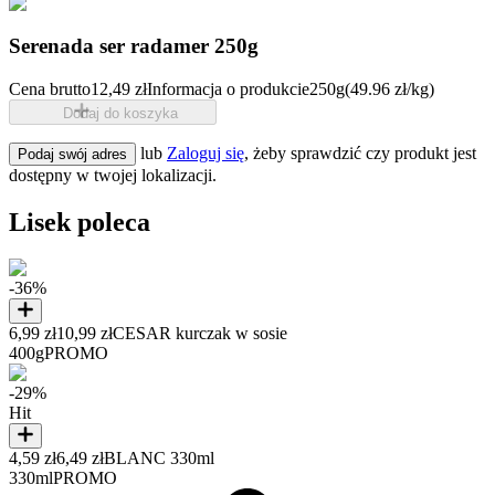
Serenada ser radamer 250g
Cena brutto
12,49 zł
Informacja o produkcie
250g
(49.96 zł/kg)
Dodaj do koszyka
lub
Zaloguj się
, żeby sprawdzić czy produkt jest
Podaj swój adres
dostępny w twojej lokalizacji.
Lisek poleca
-36%
6,99 zł
10,99 zł
CESAR kurczak w sosie
400g
PROMO
-29%
Hit
4,59 zł
6,49 zł
BLANC 330ml
330ml
PROMO