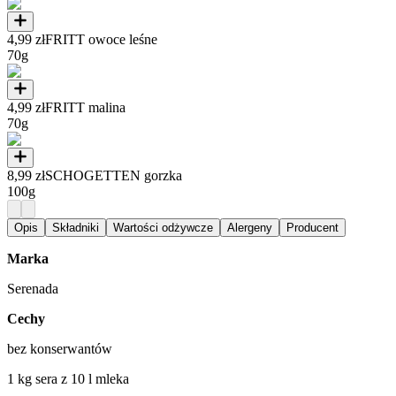
4,99 zł
FRITT owoce leśne
70g
4,99 zł
FRITT malina
70g
8,99 zł
SCHOGETTEN gorzka
100g
Opis
Składniki
Wartości odżywcze
Alergeny
Producent
Marka
Serenada
Cechy
bez konserwantów
1 kg sera z 10 l mleka